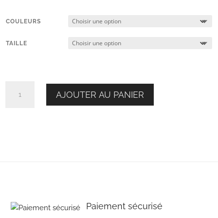
COULEURS
TAILLE
quantité
AJOUTER AU PANIER
de
Mocassins
Alice
Paiement sécurisé