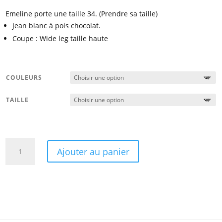
Emeline porte une taille 34. (Prendre sa taille)
Jean blanc à pois chocolat.
Coupe : Wide leg taille haute
COULEURS
TAILLE
quantité
Ajouter au panier
de
Jean
Adèle