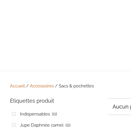
Accueil
/
Accessoires
/ Sacs & pochettes
PANTALON LOÏC
ROB
Étiquettes produit
39,00
€
TTC
49,0
Aucun 
Indispensables
(0)
Jupe Daphnée camel
(0)