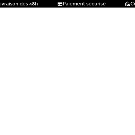
aison dès 48h
Paiement sécurisé
Colle