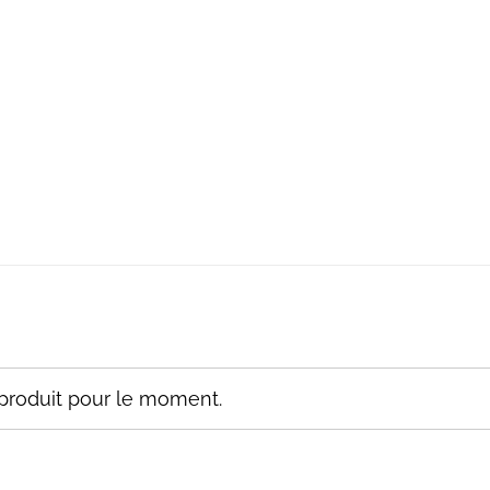
E INES JAUNE
HAUT MÉLINE CROCHET
0
€
TTC
45,00
€
TTC
produit pour le moment.