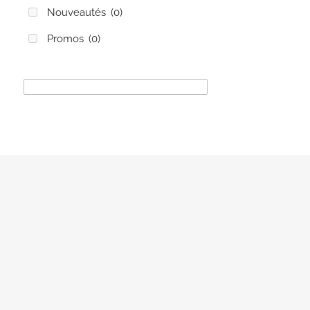
Nouveautés
(0)
Promos
(0)
Paiement
sécurisé
Faites votre
shopping et