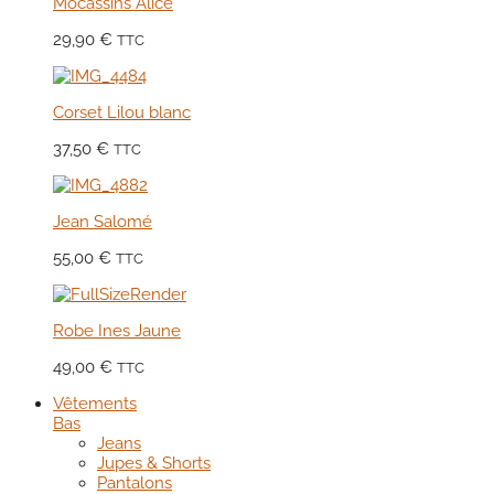
Mocassins Alice
29,90
€
TTC
Corset Lilou blanc
37,50
€
TTC
Jean Salomé
55,00
€
TTC
Robe Ines Jaune
49,00
€
TTC
Vêtements
Bas
Jeans
Jupes & Shorts
Pantalons